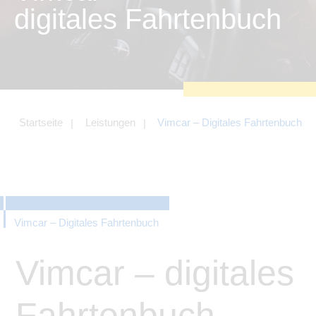
zu sichern.
digitales Fahrtenbuch
Tracking- und Targeting-Cookies
Diese Cookies sind erforderlich, um
unsere Website auf Ihre Bedürfnisse hin
zu optimieren. Hierzu gehört eine
bedarfsgerechte Gestaltung und
fortlaufende Verbesserung unseres
Angebotes einschließlich der
Verknüpfung zu Social-Media-
Angeboten von z.B. Facebook und
Startseite
Leistungen
Vimcar – Digitales Fahrtenbuch
LinkedIn.
Betreibercookies
Diese Cookies sind erforderlich, um z.B.
Google Maps zu nutzen oder
eingebettete Videos abspielen zu
können.
Vimcar – Digitales Fahrtenbuch
Vimcar – digitales
Fahrtenbuch