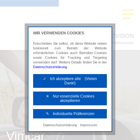
WIR VERWENDEN COOKIES
ADVISION
Steuerberatung im Gesundheitswesen
Entscheiden Sie selbst, ob diese Website neben
funktionell zum Betrieb der Website
erforderlichen Cookies auch Betreiber-Cookies
sowie Cookies für Tracking und Targeting
verwenden darf. Weitere Details finden Sie in der
Datenschutzerklärung
.
✓ Ich akzeptiere alle (Vielen
Dank!)
✕ Nur essenzielle Cookies
akzeptieren
✎ Individuelle Präferenzen
·
Datenschutzerklärung
Impressum
Notwendige Cookies
Vimcar
Diese Cookies sind erforderlich, um die
grundlegende Funktionalität der Website