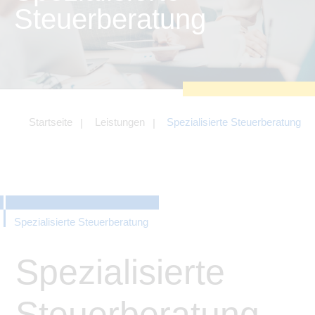
zu sichern.
Steuerberatung
Tracking- und Targeting-Cookies
Diese Cookies sind erforderlich, um
unsere Website auf Ihre Bedürfnisse hin
zu optimieren. Hierzu gehört eine
bedarfsgerechte Gestaltung und
fortlaufende Verbesserung unseres
Angebotes einschließlich der
Verknüpfung zu Social-Media-
Angeboten von z.B. Facebook und
Startseite
Leistungen
Spezialisierte Steuerberatung
LinkedIn.
Betreibercookies
Diese Cookies sind erforderlich, um z.B.
Google Maps zu nutzen oder
eingebettete Videos abspielen zu
können.
Spezialisierte Steuerberatung
Spezialisierte
Steuerberatung