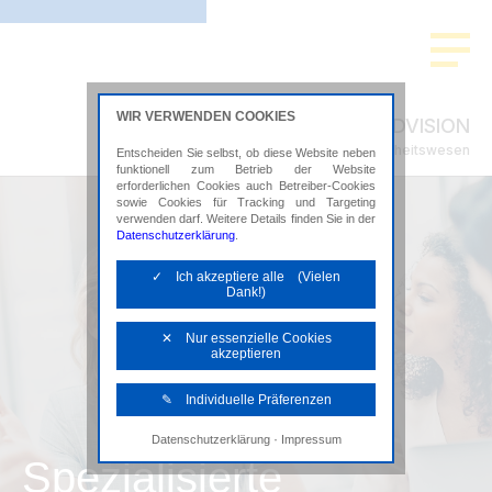
WIR VERWENDEN COOKIES
ADVISION
Steuerberatung im Gesundheitswesen
Entscheiden Sie selbst, ob diese Website neben
funktionell zum Betrieb der Website
erforderlichen Cookies auch Betreiber-Cookies
sowie Cookies für Tracking und Targeting
verwenden darf. Weitere Details finden Sie in der
Datenschutzerklärung
.
✓ Ich akzeptiere alle (Vielen
Dank!)
✕ Nur essenzielle Cookies
akzeptieren
✎ Individuelle Präferenzen
·
Datenschutzerklärung
Impressum
Notwendige Cookies
Spezialisierte
Diese Cookies sind erforderlich, um die
grundlegende Funktionalität der Website