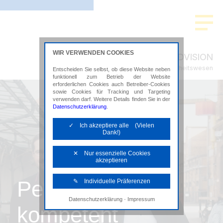
WIR VERWENDEN COOKIES
ADVISION
Steuerberatung im Gesundheitswesen
Entscheiden Sie selbst, ob diese Website neben
funktionell zum Betrieb der Website
erforderlichen Cookies auch Betreiber-Cookies
sowie Cookies für Tracking und Targeting
verwenden darf. Weitere Details finden Sie in der
Datenschutzerklärung
.
✓ Ich akzeptiere alle (Vielen
Dank!)
✕ Nur essenzielle Cookies
akzeptieren
Persönlich,
✎ Individuelle Präferenzen
·
Datenschutzerklärung
Impressum
Notwendige Cookies
kompetent
Diese Cookies sind erforderlich, um die
grundlegende Funktionalität der Website